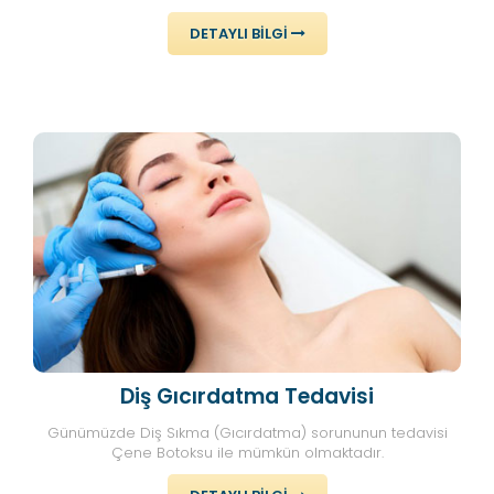
DETAYLI BILGI
Diş Gıcırdatma Tedavisi
Günümüzde Diş Sıkma (Gıcırdatma) sorununun tedavisi
Çene Botoksu ile mümkün olmaktadır.