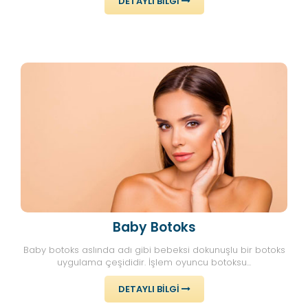
DETAYLI BILGI
Baby Botoks
Baby botoks aslında adı gibi bebeksi dokunuşlu bir botoks
uygulama çeşididir. İşlem oyuncu botoksu...
DETAYLI BILGI