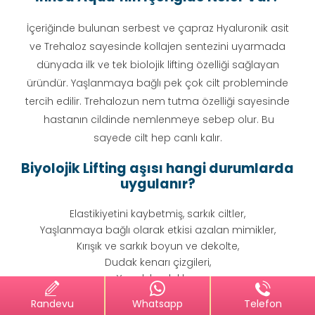
İçeriğinde bulunan serbest ve çapraz Hyaluronik asit
ve Trehaloz sayesinde kollajen sentezini uyarmada
dünyada ilk ve tek biolojik lifting özelliği sağlayan
üründür. Yaşlanmaya bağlı pek çok cilt probleminde
tercih edilir. Trehalozun nem tutma özelliği sayesinde
hastanın cildinde nemlenmeye sebep olur. Bu
sayede cilt hep canlı kalır.
Biyolojik Lifting aşısı hangi durumlarda
uygulanır?
Elastikiyetini kaybetmiş, sarkık ciltler,
Yaşlanmaya bağlı olarak etkisi azalan mimikler,
Kırışık ve sarkık boyun ve dekolte,
Dudak kenarı çizgileri,
Yanak boşlukları,
Cilt kuruluğu
Randevu
+90 533 831 10 30
+90 392 3
Randevu
Whatsapp
Telefon
El üzerindeki çizgiler ve kırışıklar gibi alanlarda da