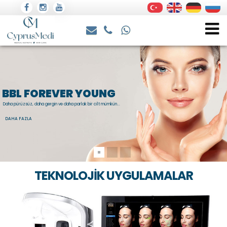
BBL FOREVER YOUNG
Daha pürüzsüz, daha gergin ve daha parlak bir cilt mümkün...
DAHA FAZLA
TEKNOLOJİK UYGULAMALAR