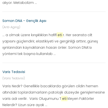
alıyor. Metabolizm ...
Somon DNA - Gençlik Aşısı
(Anti-Aging)
... a olmak üzere kırışıklıkları hafifl
eti
r. Her seansta cilt
yapısını güçlendirir, elastikiyeti ve gerginliği arttırır, güneş
ışınlarından kaynaklanan hasarı önler. Somon DNA’sı
yöntemi tek başına kullanılab ...
Varis Tedavisi
(Varis Tedavisi)
Varis Nedir? Genellikle bacaklarda görülen cildin hemen
altındaki toplardamarların patolojik düzeyde genişlemesine
varis adı verilir. Varis Oluşumunu T
eti
kleyen Faktörler
Nelerdir? Uzun süre ayak ...