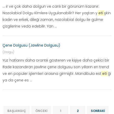
... ir ve çok daha dolgun ve canlı bir görünüm kazanır.
Nazolabial Dolgu Kimlere Uygulanabilir? Her yaştan y
eti
şkin
kadın ve erkek, dileği zaman, nazolabial dolgu ile gülme
çizgilerine veda edebilir. Yan ...
Çene Dolgusu (Jawline Dolgusu)
(Dolgu)
Yüz hatlarını daha orantılı gösteren ve kişiye daha çekici bir
ifade kazandıran jawline çene dolgusu son yılların en trend
ve en popüler işlemleri arasına girmiştir. Mandibula est
eti
ği
ya da çene es ...
BAŞLANGIÇ
ÖNCEKI
1
2
SONRAKI