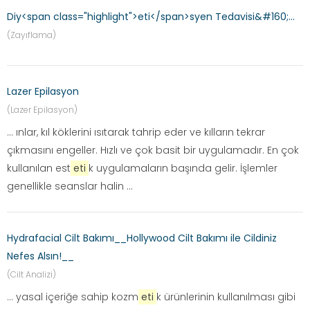
Diy<span class="highlight">eti</span>syen Tedavisi&#160;...
(Zayıflama)
Lazer Epilasyon
(Lazer Epilasyon)
... ınlar, kıl köklerini ısıtarak tahrip eder ve kılların tekrar
çıkmasını engeller. Hızlı ve çok basit bir uygulamadır. En çok
kullanılan est
eti
k uygulamaların başında gelir. İşlemler
genellikle seanslar halin ...
Hydrafacial Cilt Bakımı__Hollywood Cilt Bakımı ile Cildiniz
Nefes Alsın!__
(Cilt Analizi)
... yasal içeriğe sahip kozm
eti
k ürünlerinin kullanılması gibi