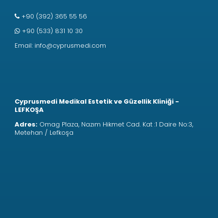
+90 (392) 365 55 56
+90 (533) 831 10 30
Email:
info@cyprusmedi.com
Cyprusmedi Medikal Estetik ve Güzellik Kliniği -
LEFKOŞA
Adres:
Omag Plaza, Nazım Hikmet Cad. Kat :1 Daire No:3,
Metehan / Lefkoşa