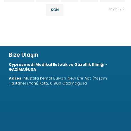
Sayfa 1 / 2
SON
Bize Ulaşın
Cyprusmedi Medikal Estetik ve Güzellik Kliniği -
GAZİMAĞUSA
Adres:
Mustafa Kemal Bulvarı, New Life Apt. (Yaşam
Hastanesi Yanı) Kat:2, 01960 Gazimağusa