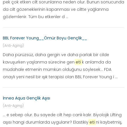
pek çok etken cilt sorunlarına neden olur. Bunun sonucunda
da cilt gözeneklerinin kapanması ve ciltte yağlanma
gözlemlenir. Tüm bu etkenler d ...
BBL Forever Young__Ömür Boyu Gençlik__
(Anti-Aging)
Daha pürüzsüz, daha gergin ve daha parlak bir cilde
kavuşurken yaşlanma sürecine gen
eti
k anlamda da
müdahale etmenin mümkün olduğunu söylesek… FDA
onaylı yeni nesil bir ışık terapisi olan BBL Forever Young i ...
İnnea Aqua Gençlik Aşısı
(Anti-Aging)
... e sebep olur. Bu sayede cilt hep canlı kalır. Biyolojik Lifting
aşısı hangi durumlarda uygulanır? Elastikiy
eti
ni kaybetmiş,