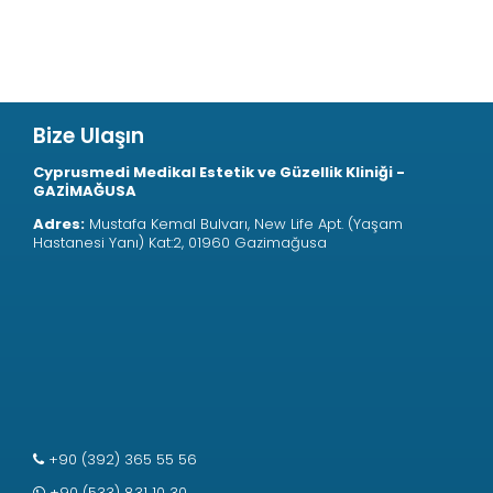
Bize Ulaşın
Cyprusmedi Medikal Estetik ve Güzellik Kliniği -
GAZİMAĞUSA
Adres:
Mustafa Kemal Bulvarı, New Life Apt. (Yaşam
Hastanesi Yanı) Kat:2, 01960 Gazimağusa
+90 (392) 365 55 56
+90 (533) 831 10 30