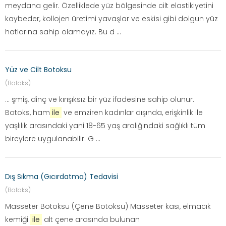
meydana gelir. Özelliklede yüz bölgesinde cilt elastikiyetini
kaybeder, kollojen üretimi yavaşlar ve eskisi gibi dolgun yüz
hatlarına sahip olamayız. Bu d ...
Yüz ve Cilt Botoksu
(Botoks)
... şmiş, dinç ve kırışıksız bir yüz ifadesine sahip olunur.
Botoks, ham
ile
ve emziren kadınlar dışında, erişkinlik ile
yaşlılık arasındaki yani 18-65 yaş aralığındaki sağlıklı tüm
bireylere uygulanabilir. G ...
Dış Sıkma (Gıcırdatma) Tedavisi
(Botoks)
Masseter Botoksu (Çene Botoksu) Masseter kası, elmacık
kemiği
ile
alt çene arasında bulunan