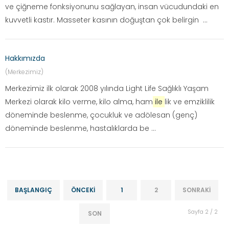
ve çiğneme fonksiyonunu sağlayan, insan vücudundaki en
kuvvetli kastır. Masseter kasının doğuştan çok belirgin ...
Hakkımızda
(Merkezimiz)
Merkezimiz ilk olarak 2008 yılında Light Life Sağlıklı Yaşam
Merkezi olarak kilo verme, kilo alma, ham
ile
lik ve emziklilik
döneminde beslenme, çocukluk ve adölesan (genç)
döneminde beslenme, hastalıklarda be ...
BAŞLANGIÇ
ÖNCEKI
1
2
SONRAKI
Sayfa 2 / 2
SON