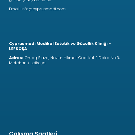
Email:
info@cyprusmedi.com
Cyprusmedi Medikal Estetik ve Güzellik Kliniği -
LEFKOŞA
Adres:
Omag Plaza, Nazım Hikmet Cad. Kat :1 Daire No:3,
Metehan / Lefkoşa
Çalışma Saatleri