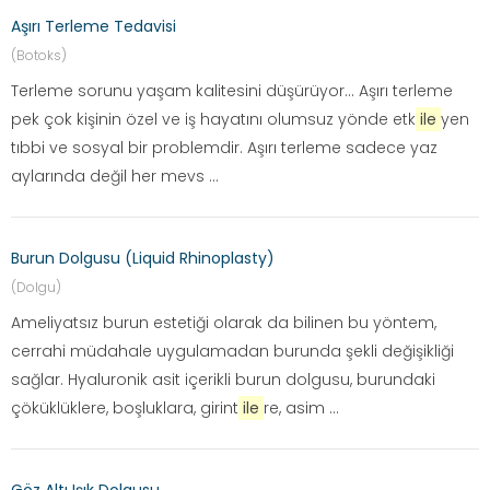
Aşırı Terleme Tedavisi
(Botoks)
Terleme sorunu yaşam kalitesini düşürüyor… Aşırı terleme
pek çok kişinin özel ve iş hayatını olumsuz yönde etk
ile
yen
tıbbi ve sosyal bir problemdir. Aşırı terleme sadece yaz
aylarında değil her mevs ...
Burun Dolgusu (Liquid Rhinoplasty)
(Dolgu)
Ameliyatsız burun estetiği olarak da bilinen bu yöntem,
cerrahi müdahale uygulamadan burunda şekli değişikliği
sağlar. Hyaluronik asit içerikli burun dolgusu, burundaki
çöküklüklere, boşluklara, girint
ile
re, asim ...