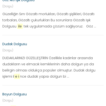
Göz Altı Işık Dolgusu
(Dolgu)
Güzelliğin Sırrı Gözaltı morlukları, Gözaltı şişlikleri, Gözaltı
torbaları, Gözaltı çukurlukları Bu sorunlara Gözaltı Işık
Dolgusu
ile
tek uygulamada çözüm sağlıyoruz. Göz ...
Dudak Dolgusu
(Dolgu)
DUDAKLARINIZI GÜZELLEŞTİRİN Özellikle kadınlar arasında
dudakların ve elmacık kemiklerinin daha dolgun ya da
belirgin olması oldukça popüler olmuştur. Dudak dolgu
işlemi il
e i
nce dudak yapısı dolgun bi ...
Boyun Dolgusu
(Dolgu)