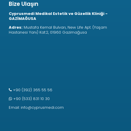
Bize Ulaşın
Cyprusmedi Medikal Estetik ve Güzellik Kliniği -
GAZİMAĞUSA
Adres:
Mustafa Kemal Bulvarı, New Life Apt. (Yaşam
Hastanesi Yanı) Kat:2, 01960 Gazimağusa
+90 (392) 365 55 56
+90 (533) 831 10 30
Email:
info@cyprusmedi.com