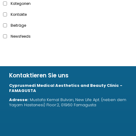
Kategorien
Kontakte
Beiträge
Newsfeeds
Kontaktieren Sie uns
Cyprusmedi Medical Aesthetics and Beauty Clinic -
FAMAGUSTA
Adresse:
Mustafa Kemal Bulvarı, New Life Apt. (neben dem
Yaşam Hastanesi) Floor:2, 01960 Famagusta