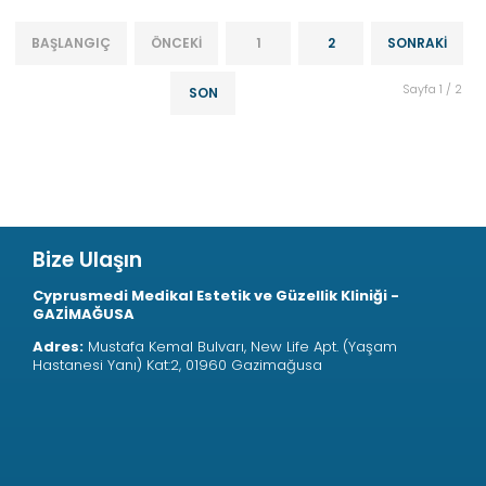
BAŞLANGIÇ
ÖNCEKI
1
2
SONRAKI
Sayfa 1 / 2
SON
Bize Ulaşın
Cyprusmedi Medikal Estetik ve Güzellik Kliniği -
GAZİMAĞUSA
Adres:
Mustafa Kemal Bulvarı, New Life Apt. (Yaşam
Hastanesi Yanı) Kat:2, 01960 Gazimağusa