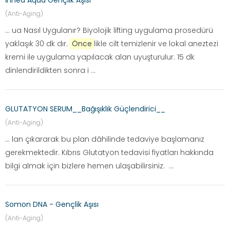
İnnea Aqua Gençlik Aşısı
(Anti-Aging)
... ua Nasıl Uygulanır? Biyolojik lifting uygulama prosedürü
yaklaşık 30 dk dır.
Önce
likle cilt temizlenir ve lokal aneztezi
kremi ile uygulama yapılacak alan uyuşturulur. 15 dk
dinlendirildikten sonra i ...
GLUTATYON SERUM__Bağışıklık Güçlendirici__
(Anti-Aging)
... lan çıkararak bu plan dâhilinde tedaviye başlamanız
gerekmektedir. Kıbrıs Glutatyon tedavisi fiyatları hakkında
bilgi almak için bizlere hemen ulaşabilirsiniz. ...
Somon DNA - Gençlik Aşısı
(Anti-Aging)