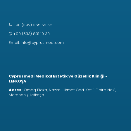
+90 (392) 365 55 56
+90 (533) 831 10 30
Email:
info@cyprusmedi.com
Cyprusmedi Medikal Estetik ve Güzellik Kliniği -
LEFKOŞA
Adres:
Omag Plaza, Nazım Hikmet Cad. Kat :1 Daire No:3,
Metehan / Lefkoşa