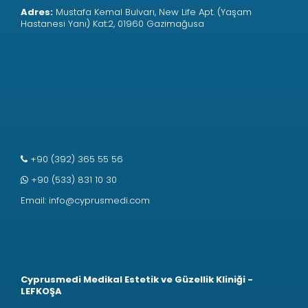
Adres:
Mustafa Kemal Bulvarı, New Life Apt. (Yaşam
Hastanesi Yanı) Kat:2, 01960 Gazimağusa
+90 (392) 365 55 56
+90 (533) 831 10 30
Email:
info@cyprusmedi.com
Cyprusmedi Medikal Estetik ve Güzellik Kliniği -
LEFKOŞA