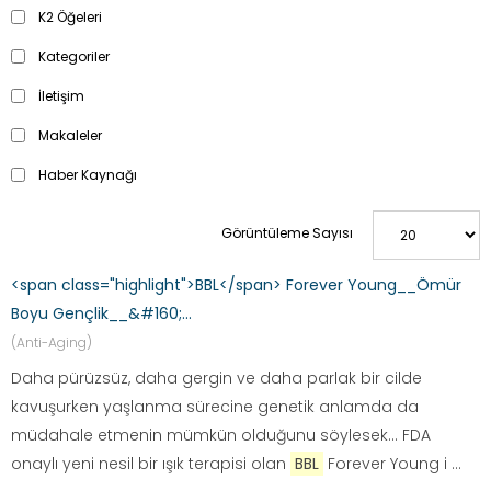
K2 Öğeleri
Kategoriler
İletişim
Makaleler
Haber Kaynağı
Görüntüleme Sayısı
<span class="highlight">BBL</span> Forever Young__Ömür
Boyu Gençlik__&#160;...
(Anti-Aging)
Daha pürüzsüz, daha gergin ve daha parlak bir cilde
kavuşurken yaşlanma sürecine genetik anlamda da
müdahale etmenin mümkün olduğunu söylesek… FDA
onaylı yeni nesil bir ışık terapisi olan
BBL
Forever Young i ...