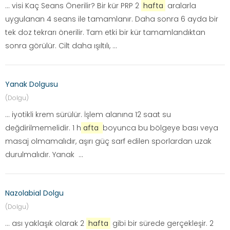
... visi Kaç Seans Önerilir? Bir kür PRP 2
hafta
aralarla
uygulanan 4 seans ile tamamlanır. Daha sonra 6 ayda bir
tek doz tekrarı önerilir. Tam etki bir kür tamamlandıktan
sonra görülür. Cilt daha ışıltılı, ...
Yanak Dolgusu
(Dolgu)
... iyotikli krem sürülür. İşlem alanına 12 saat su
değdirilmemelidir. 1 h
afta
boyunca bu bölgeye bası veya
masaj olmamalıdır, aşırı güç sarf edilen sporlardan uzak
durulmalıdır. Yanak ...
Nazolabial Dolgu
(Dolgu)
... ası yaklaşık olarak 2
hafta
gibi bir sürede gerçekleşir. 2