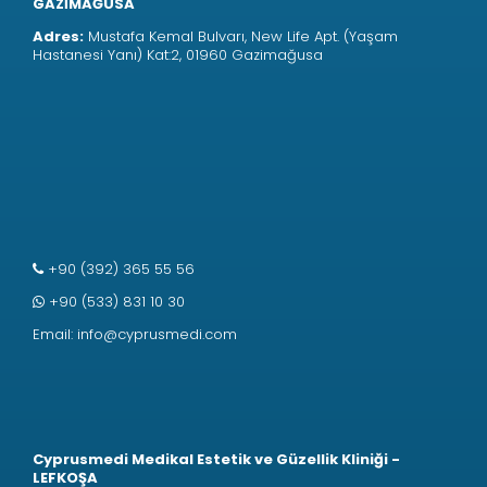
GAZİMAĞUSA
Adres:
Mustafa Kemal Bulvarı, New Life Apt. (Yaşam
Hastanesi Yanı) Kat:2, 01960 Gazimağusa
+90 (392) 365 55 56
+90 (533) 831 10 30
Email:
info@cyprusmedi.com
Cyprusmedi Medikal Estetik ve Güzellik Kliniği -
LEFKOŞA