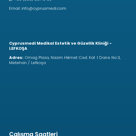
Email:
info@cyprusmedi.com
Cyprusmedi Medikal Estetik ve Güzellik Kliniği -
LEFKOŞA
Adres:
Omag Plaza, Nazım Hikmet Cad. Kat :1 Daire No:3,
Metehan / Lefkoşa
Çalışma Saatleri