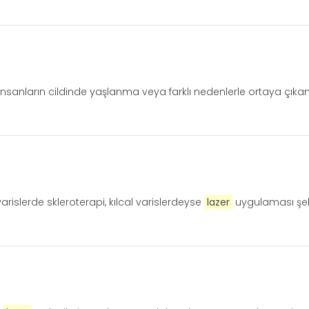
 insanların cildinde yaşlanma veya farklı nedenlerle ortaya çık
varislerde skleroterapi, kılcal varislerdeyse
lazer
uygulaması şek