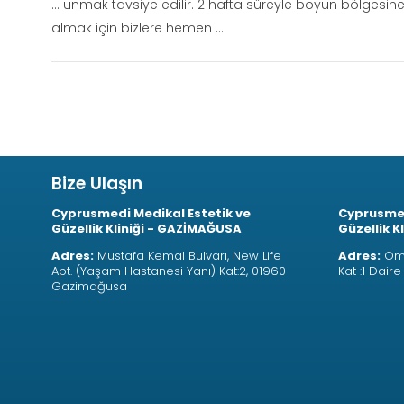
... unmak tavsiye edilir. 2 hafta süreyle boyun bölgesin
almak için bizlere hemen ...
Bize Ulaşın
Cyprusmedi Medikal Estetik ve
Cyprusmed
Güzellik Kliniği - GAZİMAĞUSA
Güzellik K
Adres:
Mustafa Kemal Bulvarı, New Life
Adres:
Oma
Apt. (Yaşam Hastanesi Yanı) Kat:2, 01960
Kat :1 Dair
Gazimağusa