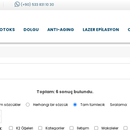
(+90) 533 831 10 30
OTOKS
DOLGU
ANTI-AGING
LAZER EPILASYON
Toplam: 6 sonuç bulundu.
m sözcükler
Herhangi bir sözcük
Tam tümlecik
Sıralama:
:
K2 Öğeleri
Kategoriler
İletişim
Makaleler