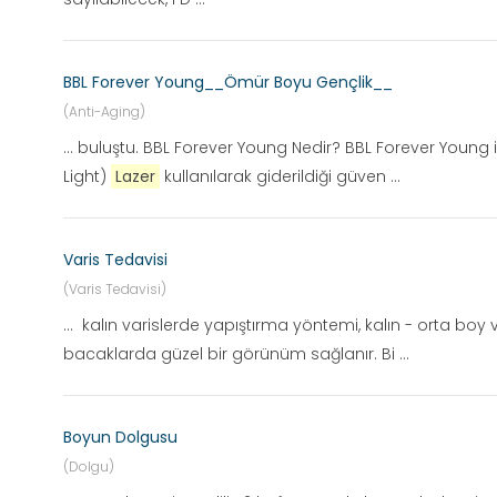
BBL Forever Young__Ömür Boyu Gençlik__
(Anti-Aging)
... buluştu. BBL Forever Young Nedir? BBL Forever Young
Light)
Lazer
kullanılarak giderildiği güven ...
Varis Tedavisi
(Varis Tedavisi)
... kalın varislerde yapıştırma yöntemi, kalın - orta boy 
bacaklarda güzel bir görünüm sağlanır. Bi ...
Boyun Dolgusu
(Dolgu)