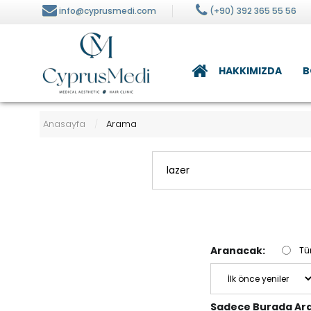
info@cyprusmedi.com
(+90) 392 365 55 56
HAKKIMIZDA
B
alizi
Beslenme ve Diyet
Anasayfa
Arama
/
ilt Bakımı
visi
Aranacak:
Tü
Sadece Burada Ara