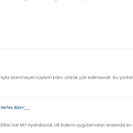
yla istenmeyen tüylerin kalıcı olarak yok edilmesidir. Bu yöntemd
z Nefes Alsın!__
n Etkisi Var Mı? Hydrafacial, cilt bakımı uygulamaları arasında en 