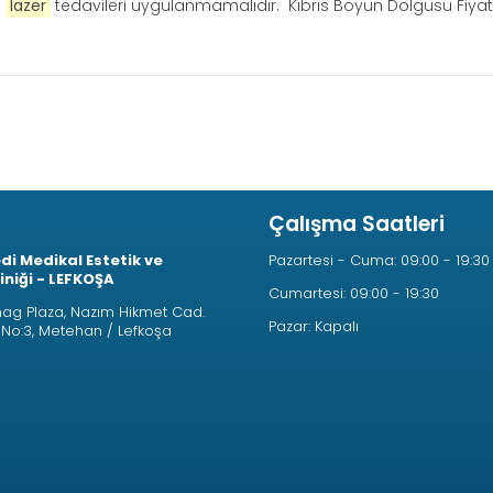
e
lazer
tedavileri uygulanmamalıdır. Kıbrıs Boyun Dolgusu Fiyatla
Çalışma Saatleri
i Medikal Estetik ve
Pazartesi - Cuma: 09:00 - 19:30
liniği - LEFKOŞA
Cumartesi: 09:00 - 19:30
g Plaza, Nazım Hikmet Cad.
Pazar: Kapalı
e No:3, Metehan / Lefkoşa