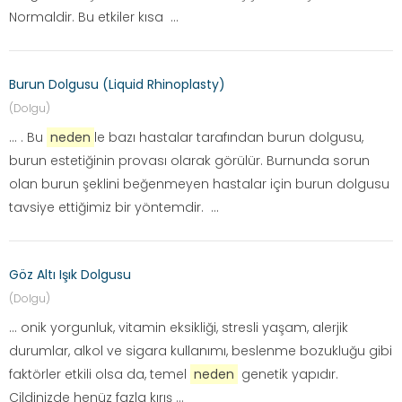
Normaldir. Bu etkiler kısa ...
Burun Dolgusu (Liquid Rhinoplasty)
(Dolgu)
... . Bu
neden
le bazı hastalar tarafından burun dolgusu,
burun estetiğinin provası olarak görülür. Burnunda sorun
olan burun şeklini beğenmeyen hastalar için burun dolgusu
tavsiye ettiğimiz bir yöntemdir. ...
Göz Altı Işık Dolgusu
(Dolgu)
... onik yorgunluk, vitamin eksikliği, stresli yaşam, alerjik
durumlar, alkol ve sigara kullanımı, beslenme bozukluğu gibi
faktörler etkili olsa da, temel
neden
genetik yapıdır.
Cildinizde henüz fazla kırış ...