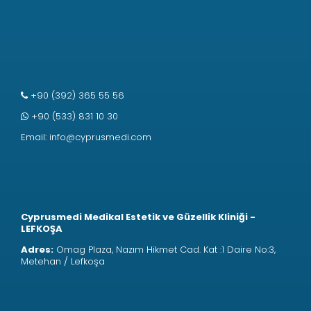
+90 (392) 365 55 56
+90 (533) 831 10 30
Email:
info@cyprusmedi.com
Cyprusmedi Medikal Estetik ve Güzellik Kliniği -
LEFKOŞA
Adres:
Omag Plaza, Nazım Hikmet Cad. Kat :1 Daire No:3,
Metehan / Lefkoşa