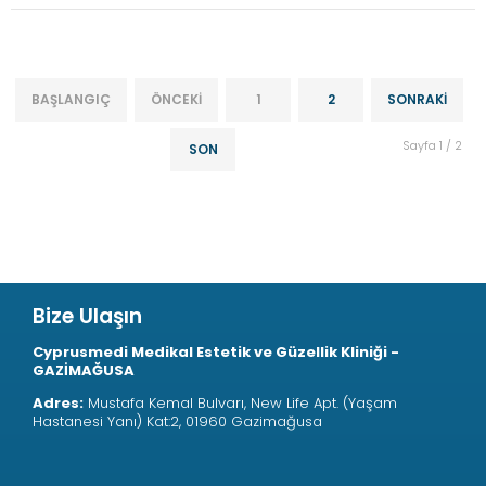
BAŞLANGIÇ
ÖNCEKI
1
2
SONRAKI
Sayfa 1 / 2
SON
Bize Ulaşın
Cyprusmedi Medikal Estetik ve Güzellik Kliniği -
GAZİMAĞUSA
Adres:
Mustafa Kemal Bulvarı, New Life Apt. (Yaşam
Hastanesi Yanı) Kat:2, 01960 Gazimağusa