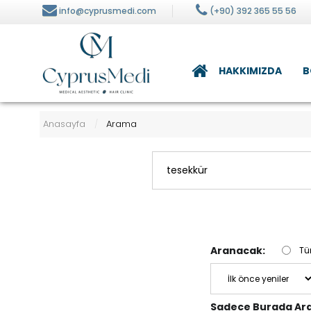
info@cyprusmedi.com
(+90) 392 365 55 56
HAKKIMIZDA
B
alizi
Beslenme ve Diyet
Anasayfa
Arama
/
ilt Bakımı
visi
Aranacak:
Tü
Sadece Burada Ara