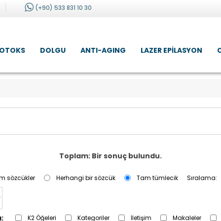
(+90) 533 831 10 30
OTOKS
DOLGU
ANTI-AGING
LAZER EPILASYON
Toplam: Bir sonuç bulundu.
m sözcükler
Herhangi bir sözcük
Tam tümlecik
Sıralama:
:
K2 Öğeleri
Kategoriler
İletişim
Makaleler