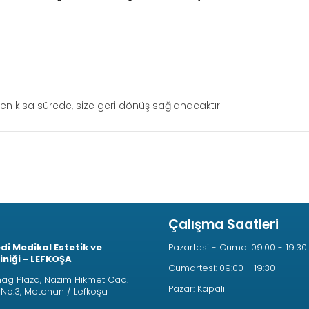
en kısa sürede, size geri dönüş sağlanacaktır.
Çalışma Saatleri
i Medikal Estetik ve
Pazartesi - Cuma: 09:00 - 19:30
liniği - LEFKOŞA
Cumartesi: 09:00 - 19:30
g Plaza, Nazım Hikmet Cad.
Pazar: Kapalı
e No:3, Metehan / Lefkoşa