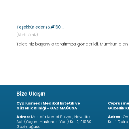
Teşekkür ederiz&#160;...
(Merkezimiz)
Talebiniz başarıyla tarafımıza gönderildi. Mümkün olan 
Bize Ulaşın
Cyprusmedi Medikal Estetik ve
Cyprusmed
Güzellik Kliniği - GAZİMAĞUSA
Güzellik K
Adres:
Mustafa Kemal Bulvarı, New Life
Adres:
Oma
Apt. (Yaşam Hastanesi Yanı) Kat:2, 01960
Kat :1 Dair
Gazimağusa