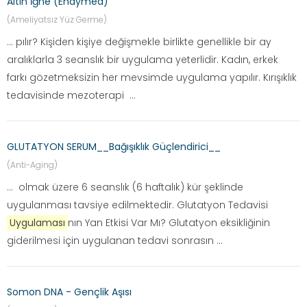
Altın İğne (Endymed)
(Ameliyatsız Yüz Germe)
... pılır? Kişiden kişiye değişmekle birlikte genellikle bir ay
aralıklarla 3 seanslık bir uygulama yeterlidir. Kadın, erkek
farkı gözetmeksizin her mevsimde uygulama yapılır. Kırışıklık
tedavisinde mezoterapi ...
GLUTATYON SERUM__Bağışıklık Güçlendirici__
(Anti-Aging)
... olmak üzere 6 seanslık (6 haftalık) kür şeklinde
uygulanması tavsiye edilmektedir. Glutatyon Tedavisi
Uygulaması
nın Yan Etkisi Var Mı? Glutatyon eksikliğinin
giderilmesi için uygulanan tedavi sonrasın ...
Somon DNA - Gençlik Aşısı