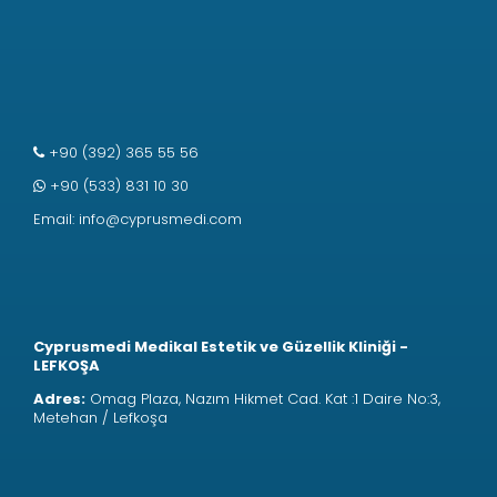
+90 (392) 365 55 56
+90 (533) 831 10 30
Email:
info@cyprusmedi.com
Cyprusmedi Medikal Estetik ve Güzellik Kliniği -
LEFKOŞA
Adres:
Omag Plaza, Nazım Hikmet Cad. Kat :1 Daire No:3,
Metehan / Lefkoşa