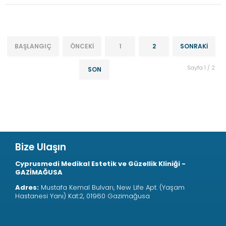
BAŞLANGIÇ
ÖNCEKI
1
2
SONRAKI
Sayfa 1 / 2
SON
Bize Ulaşın
Cyprusmedi Medikal Estetik ve Güzellik Kliniği -
GAZİMAĞUSA
Adres:
Mustafa Kemal Bulvarı, New Life Apt. (Yaşam
Hastanesi Yanı) Kat:2, 01960 Gazimağusa