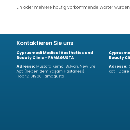
Ein oder mehrere häufig vorkommende Wörter wurden b
Kontaktieren Sie uns
Cyprusmedi Medical Aesthetics and
Cyprusmed
Beauty Clinic - FAMAGUSTA
Beauty Cli
Adresse:
Mustafa Kemal Bulvarı, New Life
Adresse:
O
Apt. (neben dem Yaşam Hastanesi)
Kat :1 Dair
Floor:2, 01960 Famagusta