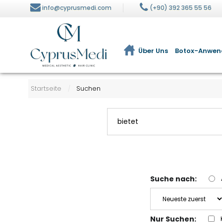
info@cyprusmedi.com
(+90) 392 365 55 56
Über Uns
Botox-Anwe
Visia ® Hautanalyse
Ernährung und Diät
Startseite
Suchen
/
Hydrafacial Cilt Bakımı
BBL-Fleckenbehandlung
Suche nach:
Nur Suchen: