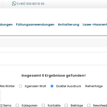
(+90) 533 831 10 30
ndungen
Füllungsanwendungen
Antialterung
Laser-Haaren
Insgesamt 0 Ergebnisse gefunden!
Alle Wörter
Irgendein Wort
Exakter Ausdruck
Reihenfolge:
K2 Items
Kategorien
Kontakte
Beiträge
Newsfee