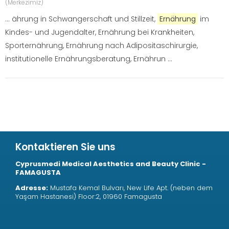
(Merkezimiz)
... ährung in Schwangerschaft und Stillzeit,
Ernährung
im
Kindes- und Jugendalter, Ernährung bei Krankheiten,
Sporternährung, Ernährung nach Adipositaschirurgie,
institutionelle Ernährungsberatung, Ernährun ...
Kontaktieren Sie uns
Cyprusmedi Medical Aesthetics and Beauty Clinic -
FAMAGUSTA
Adresse:
Mustafa Kemal Bulvarı, New Life Apt. (neben dem
Yaşam Hastanesi) Floor:2, 01960 Famagusta