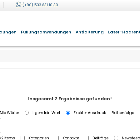
(+90) 533 831 10 30
ndungen
Füllungsanwendungen
Antialterung
Laser-Haaren
Insgesamt 2 Ergebnisse gefunden!
Alle Wörter
Irgendein Wort
Exakter Ausdruck
Reihenfolge:
K2 Items
Kategorien
Kontakte
Beiträge
Newsfee