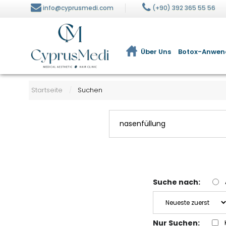
info@cyprusmedi.com
(+90) 392 365 55 56
Über Uns
Botox-Anwe
Visia ® Hautanalyse
Ernährung und Diät
Startseite
Suchen
/
Hydrafacial Cilt Bakımı
BBL-Fleckenbehandlung
Suche nach:
Nur Suchen: