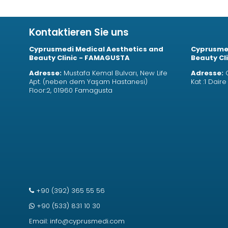
Kontaktieren Sie uns
Cyprusmedi Medical Aesthetics and
Cyprusmed
Beauty Clinic - FAMAGUSTA
Beauty Cli
Adresse:
Mustafa Kemal Bulvarı, New Life
Adresse:
O
Apt. (neben dem Yaşam Hastanesi)
Kat :1 Dair
Floor:2, 01960 Famagusta
+90 (392) 365 55 56
+90 (533) 831 10 30
Email:
info@cyprusmedi.com