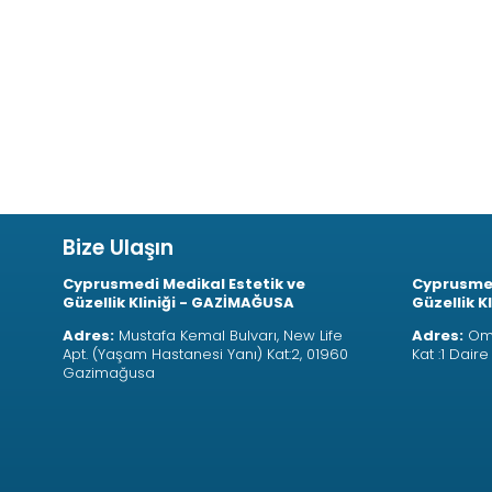
Bize Ulaşın
Cyprusmedi Medikal Estetik ve
Cyprusmed
Güzellik Kliniği - GAZİMAĞUSA
Güzellik K
Adres:
Mustafa Kemal Bulvarı, New Life
Adres:
Oma
Apt. (Yaşam Hastanesi Yanı) Kat:2, 01960
Kat :1 Dair
Gazimağusa