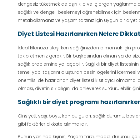
dengesiz tüketmek de aşırı kilo ve iç organ yağlanmalar
sağlıklı ve dengeli beslemeyi öğrenebilmek için besle
metabolizmanız ve yaşam tarzınız için uygun bir diyet pl
Diyet Listesi Hazırlanırken Nelere Dikkat 
İdeal kilonuza ulaşırken sağlığınızdan olmamak için profe
takip etmeniz gerekir. Bir başkasından alınan ya da si
sağlık problemine yol açabilir. Sağlıklı bir diyet listesi
temel yapı taşlarını oluşturan besin ögelerini içermesi
önemlisi de hazırlanan diyet listesi kısıtlayıcı olmamalıdı
olması, diyetin sıkıcılığını da önleyerek sürdürülebilirliğin
Sağlıklı bir diyet programı hazırlanırke
Cinsiyeti, yaşı, boyu, kan bulguları, sağlık durumu, beslen
gibi faktörler dikkate alınmalıdır.
Bunun yanında kişinin; Yaşam tarzı, maddi durumu, çalış