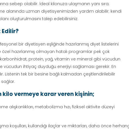
ına sebep olabilir. İdeal kilonuza ulaşmanın yanı sıra;
nme alanında uzman diyetisyenimizden yardım alabilir; kendi
anı oluşturulmasını talep edebilirsiniz.
Edilir?
syonel bir diyetisyen eşliğinde hazırlanmış diyet listelerini
ze özel hazırlanmış olmayan hatalı programlar pek çok
nin karbonhidrat, protein, yağ, vitamin ve mineral gibi vücudun
 ve vücudun ihtiyaç duyduğu enerjiyi sağlaması gerekir. En
r. Listenin tek bir besine bağlı kalmadan çeşitlendirilebilir
i sağlar.
n kilo vermeye karar veren kişinin;
me alışkanlıkları, metabolizma hızı, fiziksel aktivite düzeyi
ma koşulları, kullandığı ilaçlar ve miktarları, daha önce herha