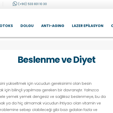
(+90) 533 831 10 30
OTOKS
DOLGU
ANTI-AGING
LAZER EPILASYON
Beslenme ve Diyet
sini yükseltmek için vücudun gereksinimi olan besin
için bilinçli yapılması gereken bir davranıştır. Yalnızca
gele yemek yemek dengesiz ve sağlıksız beslenmeye, bu da
 almak ya da hiç almamak vücudun ihtiyacı olan vitamin ve
 problemine sebep olabileceği gibi bazı gıdaları fazla ve