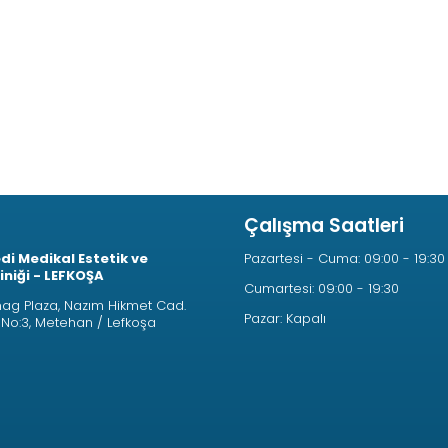
Çalışma Saatleri
i Medikal Estetik ve
Pazartesi - Cuma: 09:00 - 19:30
liniği - LEFKOŞA
Cumartesi: 09:00 - 19:30
g Plaza, Nazım Hikmet Cad.
Pazar: Kapalı
e No:3, Metehan / Lefkoşa