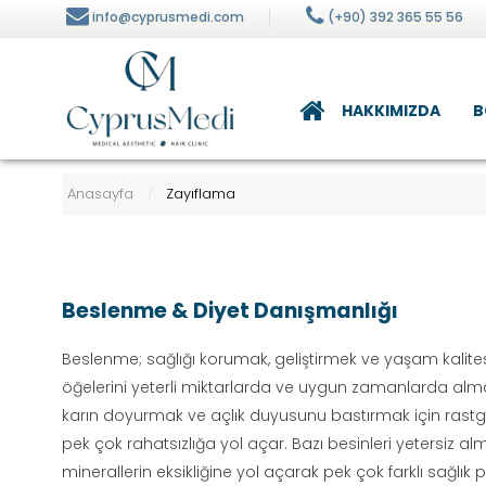
info@cyprusmedi.com
(+90) 392 365 55 56
HAKKIMIZDA
B
alizi
Beslenme ve Diyet
Anasayfa
Zayıflama
/
ilt Bakımı
visi
Beslenme & Diyet Danışmanlığı
Beslenme; sağlığı korumak, geliştirmek ve yaşam kalite
öğelerini yeterli miktarlarda ve uygun zamanlarda almak 
karın doyurmak ve açlık duyusunu bastırmak için rast
pek çok rahatsızlığa yol açar. Bazı besinleri yetersiz
minerallerin eksikliğine yol açarak pek çok farklı sağlık